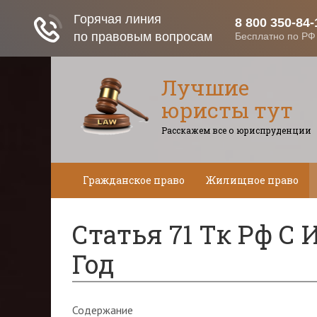
Лучшие
юристы тут
Расскажем все о юриспруденции
Гражданское право
Жилищное право
Статья 71 Тк Рф С
Год
Содержание