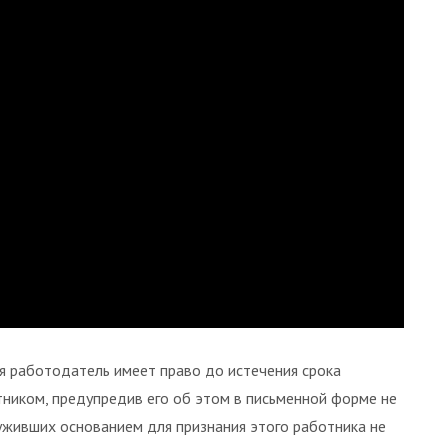
я работодатель имеет право до истечения срока
тником, предупредив его об этом в письменной форме не
луживших основанием для признания этого работника не