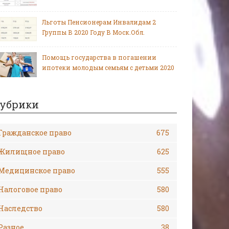
Льготы Пенсионерам Инвалидам 2
Группы В 2020 Году В Моск.Обл.
Помощь государства в погашении
ипотеки молодым семьям с детьми 2020
убрики
Гражданское право
675
Жилищное право
625
Медицинское право
555
Налоговое право
580
Наследство
580
Разное
38