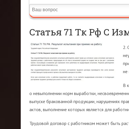
Статья 71 Тк Рф С И
2.
не
пр
не
В 
о невыполнении норм выработки, несвоевремен
выпуске бракованной продукции, нарушениях пра
актов, выполнение которых является для работник
Трудовой договор с работником может быть раст