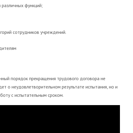
я различных функций;
горий сотрудников учреждений.
дителям
енный порядок прекращения трудового договора не
дет о неудовлетворительном результате испытания, но и
аботу с испытательным сроком.