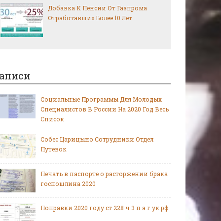
Добавка К Пенсии От Газпрома
Отработавших Более 10 Лет
аписи
Социальные Программы Для Молодых
Специалистов В России На 2020 Год Весь
Список
Собес Царицыно Сотрудники Отдел
Путевок
Печать в паспорте о расторжении брака
госпошлина 2020
Поправки 2020 году ст 228 ч 3 п а г ук рф