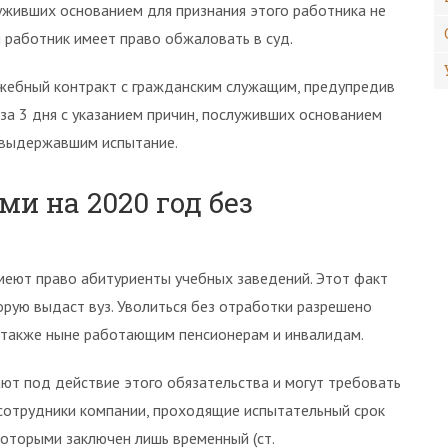
луживших основанием для признания этого работника не
работник имеет право обжаловать в суд.
лужебный контракт с гражданским служащим, предупредив
за 3 дня с указанием причин, послуживших основанием
е выдержавшим испытание.
ми на 2020 год без
меют право абитуриенты учебных заведений. Этот факт
орую выдаст вуз. Уволиться без отработки разрешено
а также ныне работающим пенсионерам и инвалидам.
ют под действие этого обязательства и могут требовать
я сотрудники компании, проходящие испытательный срок
с которыми заключен лишь временный (ст.