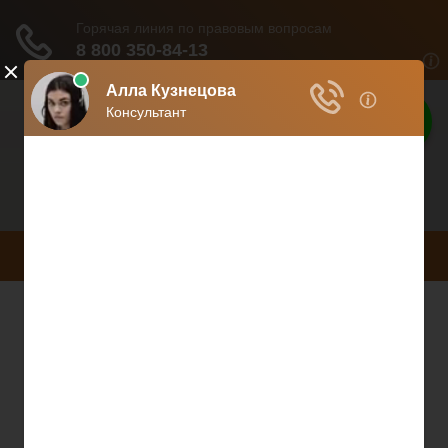
Лучшие
юристы тут
Расскажем все о юриспруденции
МЕНЮ
Правовое
сопровождение
бизнеса: налоги,