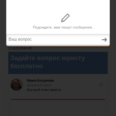
M&A,
антимонопольное
право, арбитраж
Содержание