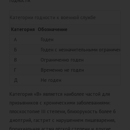
годности:
Категории годности к военной службе
Категория
Обозначение
А
Годен
Б
Годен с незначительными ограничениям
В
Ограниченно годен
Г
Временно не годен
Д
Не годен
Категория «В» является наиболее частой для
призывников с хроническими заболеваниями:
плоскостопие III степени, близорукость более 6
диоптрий, гастрит с нарушением пищеварения,
бронхиальная астма лёгкой степени и другие.