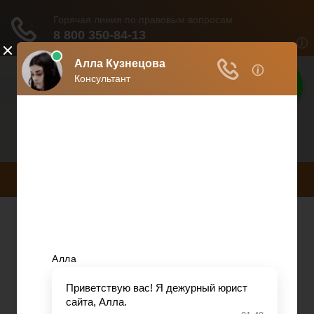
Лучшие
юристы тут
Расскажем все о юриспруденции
МЕНЮ
Основные аспекты
консультационной
помощи