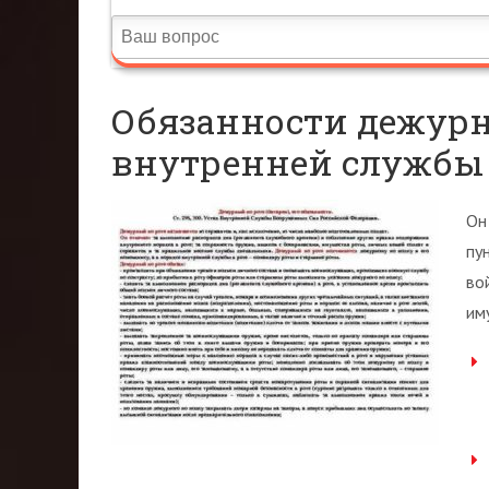
Обязанности дежурн
внутренней службы 
Он
пу
во
им