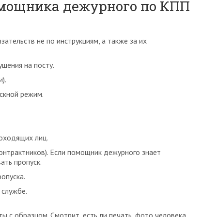
омощника дежурного по КПП
зательств не по инструкциям, а также за их
шения на посту.
).
скной режим.
оходящих лиц.
онтрактников). Если помощник дежурного знает
ать пропуск.
опуска.
 службе.
 с образцом. Смотрит, есть ли печать, фото человека.