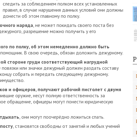
следить за соблюдением полком всех установленных
правил, в случае нарушения данных условий они должны
донести об этом главному по полку.
уточного наряда
, не может покидать своего поста без
дежурного, разрешение можно получить у его
ого по полку, об этом немедленно должно быть
 помощник. В свою очередь, обязан доложить дежурному.
Р
евой стороне груди соответствующий нагрудной
е повязки или значки дежурный должен раздать составу
к концу собрать и передать следующему дежурному.
 имущество.
ов и офицеров, получают рабочий пистолет с двумя
чившие оружие, несут полную ответственность за
ьное обращение, офицеры могут понести юридическую
отдыхать
, они могут поочерёдно ложиться спать.
 посту
, становятся свободны от занятий и любых учений