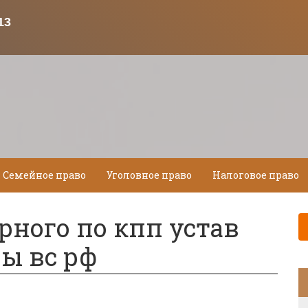
Семейное право
Уголовное право
Налоговое право
рного по кпп устав
ы вс рф