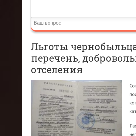
Льготы чернобыльцам
перечень, добровол
отселения
Со
по
ко
ка
Ра
не