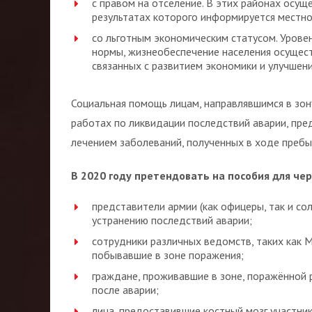
с правом на отселение. В этих районах осущ
результатах которого информируется местно
со льготным экономическим статусом. Уровен
нормы, жизнеобеспечение населения осущест
связанных с развитием экономики и улучшени
Социальная помощь лицам, направлявшимся в зон
работах по ликвидации последствий аварии, пре
лечением заболеваний, полученных в ходе пребы
В 2020 году претендовать на пособия для че
представители армии (как офицеры, так и со
устранению последствий аварии;
сотрудники различных ведомств, таких как 
побывавшие в зоне поражения;
граждане, проживавшие в зоне, поражённой 
после аварии;
лица, предоставившие костный мозг участни