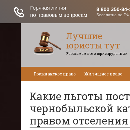
Лучшие
юристы тут
Расскажем все о юриспруденции
Гражданское право
Жилищное право
Какие льготы пос
чернобыльской кат
правом отселения