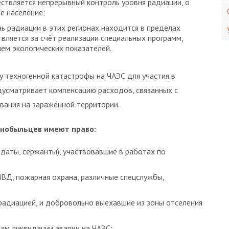
ествляется непрерывный контроль уровня радиации, о
е население;
ь радиации в этих регионах находится в пределах
вляется за счёт реализации специальных программ,
ем экологических показателей.
у техногенной катастрофы на ЧАЭС для участия в
дусматривает компенсацию расходов, связанных с
вания на заражённой территории.
рнобыльцев имеют право:
лдаты, сержанты), участвовавшие в работах по
МВД, пожарная охрана, различные спецслужбы,
радиацией, и добровольно выехавшие из зоны отселения
кам ликвидации аварии на ЧАЭС;